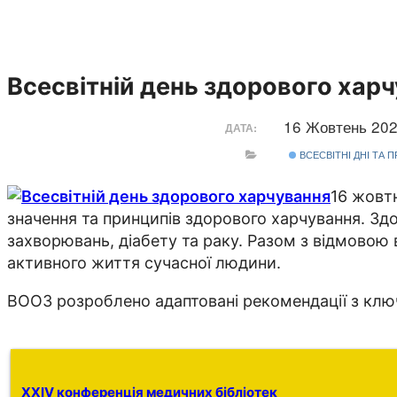
Всесвітній день здорового хар
16 Жовтень 20
ДАТА:
ВСЕСВІТНІ ДНІ ТА 
16 жовтн
значення та принципів здорового харчування. Зд
захворювань, діабету та раку. Разом з відмовою
активного життя сучасної людини.
ВООЗ розроблено адаптовані рекомендації з клю
XXIV конференція медичних бібліотек