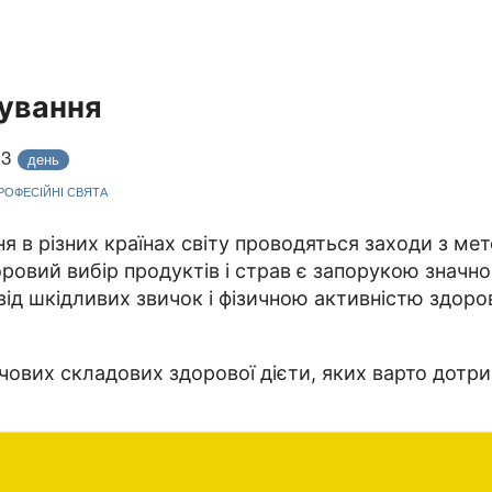
чування
23
день
ПРОФЕСІЙНІ СВЯТА
я в різних країнах світу проводяться заходи з ме
оровий вибір продуктів і страв є запорукою знач
 від шкідливих звичок і фізичною активністю здор
чових складових здорової дієти, яких варто дотр