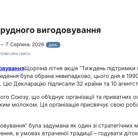
грудного вигодовування
 – 7 Серпень 2026
день
ПРОФЕСІЙНІ СВЯТА
Щорічна літня акція “Тиждень підтримки 
едення була обрана невипадково, цього дня в 1990
. Цю Декларацію підписали 32 країни та 10 агентс
о Союзу, що об’єднує організації та приватних осі
им молоком. Ця організація присвячує свою робот
овування” була задумана як один зі стратегічних 
ення, в умовах втраченої традиції – годувати діто