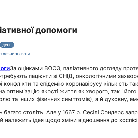
ліативної допомоги
день
ПРОФЕСІЙНІ СВЯТА
За оцінками ВООЗ, паліативного догляду прот
потребують пацієнти зі СНІД, онкологічними захв
ві конфлікти та епідемію коронавірусу кількість т
а оптимізацію якості життя як хворого, так і йог
олю та інших фізичних симптомів), а й духовну, ем
 багато століть. Але у 1667 р. Сесілі Сондерс за
й належить ідея щодо зміни відношення до хоспісів 