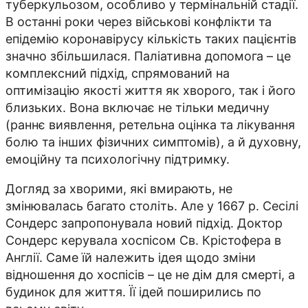
туберкульозом, особливо у термінальній стадії.
В останні роки через військові конфлікти та
епідемію коронавірусу кількість таких пацієнтів
значно збільшилася. Паліативна допомога – це
комплексний підхід, спрямований на
оптимізацію якості життя як хворого, так і його
близьких. Вона включає не тільки медичну
(раннє виявлення, ретельна оцінка та лікування
болю та інших фізичних симптомів), а й духовну,
емоційну та психологічну підтримку.
Догляд за хворими, які вмирають, не
змінювалась багато століть. Але у 1667 р. Сесілі
Сондерс запропонувала новий підхід. Доктор
Сондерс керувала хоспісом Св. Крістофера в
Англії. Саме їй належить ідея щодо зміни
відношення до хоспісів – це не дім для смерті, а
будинок для життя. Її ідей поширились по