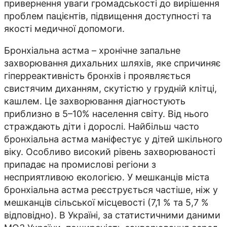
привернення уваги громадськості до вирішення
проблем пацієнтів, підвищення доступності та
якості медичної допомоги.
Бронхіальна астма – хронічне запальне
захворювання дихальних шляхів, яке спричиняє
гіперреактивність бронхів і проявляється
свистячим диханням, скутістю у грудній клітці,
кашлем. Це захворювання діагностують
приблизно в 5–10% населення світу. Від нього
страждають діти і дорослі. Найбільш часто
бронхіальна астма маніфестує у дітей шкільного
віку. Особливо високий рівень захворюваності
припадає на промислові регіони з
несприятливою екологією. У мешканців міста
бронхіальна астма реєструється частіше, ніж у
мешканців сільської місцевості (7,1 % та 5,7 %
відповідно). В Україні, за статистичними даними