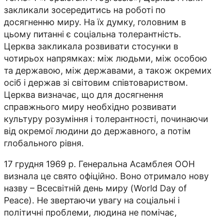
закликали зосередитись на роботі по
досягненню миру. На їх думку, головним в
цьому питанні є соціальна толерантність.
Церква закликала розвивати стосунки в
чотирьох напрямках: між людьми, між особою
та державою, між державами, а також окремих
осіб і держав зі світовим співтовариством.
Церква визначає, що для досягнення
справжнього миру необхідно розвивати
культуру розуміння і толерантності, починаючи
від окремої людини до державного, а потім
глобального рівня.
17 грудня 1969 р. Генеральна Асамблея ООН
визнала це свято офіційно. Воно отримало нову
назву – Всесвітній день миру (World Day of
Peace). Не звертаючи увагу на соціальні і
політичні проблеми, людина не помічає,