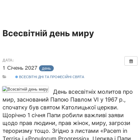
Всесвітній день миру
ДАТА:
1 Січень 2027
день
ВСЕСВІТНІ ДНІ ТА ПРОФЕСІЙНІ СВЯТА
День всесвітніх молитов про
мир, заснований Папою Павлом VI у 1967 р.,
спочатку був святом Католицької церкви.
Щорічно 1 січня Папи робили важливі заяви
щодо прав людини, прав жінок, миру, загрози
тероризму тощо. Згідно з листами «Pacem in
Terris» і «Populorum Progressio», Церква і Папи