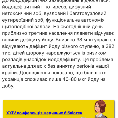
До йододефіцитних захворювань відносяться:
йододефіцитний гіпотиреоз, дифузний
нетоксичний зоб, вузловий і багатовузловий
еутиреоїдний зоб, функціональна автономія
щитоподібної залози. На сьогоднішній день
приблизно третина населення планети відчуває
впливи дефіциту йоду. Близько 38 млн українців
відчувають дефіцит йоду різного ступеню, а 382
тис. дітей щороку народжуються із ризиком
розладів унаслідок йододефіциту. Ця проблема
актуальна для всіх без винятку регіонів нашої
країни. Дослідження показало, що більшість
українців споживає лише 40–80 мкг йоду на
добу.
XXIV конференція медичних бібліотек