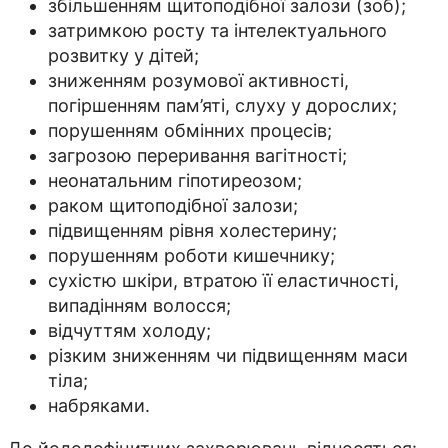
збільшенням щитоподібної залози (зоб);
затримкою росту та інтелектуального
розвитку у дітей;
зниженням розумової активності,
погіршенням пам’яті, слуху у дорослих;
порушенням обмінних процесів;
загрозою переривання вагітності;
неонатальним гіпотиреозом;
раком щитоподібної залози;
підвищенням рівня холестерину;
порушенням роботи кишечнику;
сухістю шкіри, втратою її еластичності,
випадінням волосся;
відчуттям холоду;
різким зниженням чи підвищенням маси
тіла;
набряками.