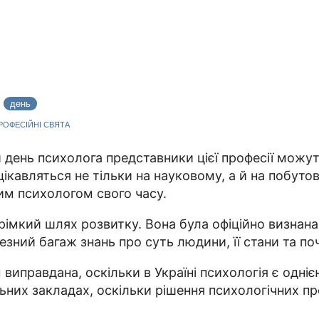
8
день
ПРОФЕСІЙНІ СВЯТА
 день психолога представники цієї професії можуть
кавляться не тільки на науковому, а й на побутово
им психологом свого часу.
імкий шлях розвитку. Вона була офіційно визнана 
ний багаж знань про суть людини, її стани та почу
виправдана, оскільки в Україні психологія є одні
льних закладах, оскільки рішення психологічних п