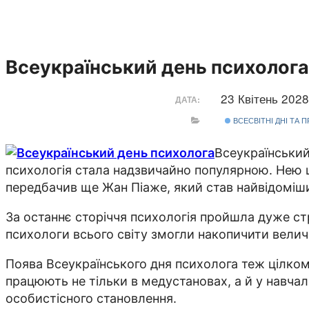
Всеукраїнський день психолога
23 Квітень 202
ДАТА:
ВСЕСВІТНІ ДНІ ТА 
Всеукраїнський
психологія стала надзвичайно популярною. Нею ці
передбачив ще Жан Піаже, який став найвідоміш
За останнє сторіччя психологія пройшла дуже стр
психологи всього світу змогли накопичити величез
Поява Всеукраїнського дня психолога теж цілком 
працюють не тільки в медустановах, а й у навча
особистісного становлення.