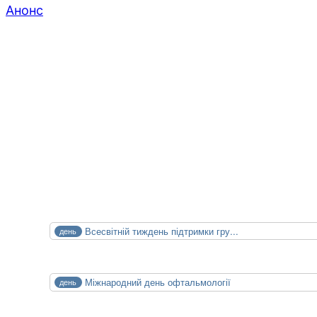
Анонс
XXIV конференція медичних бібліотек
14.10.2026
15.10.2026
СЕР
Всесвітній тиждень підтримки гру...
день
1
Сб
СЕР
Міжнародний день офтальмології
день
8
Сб