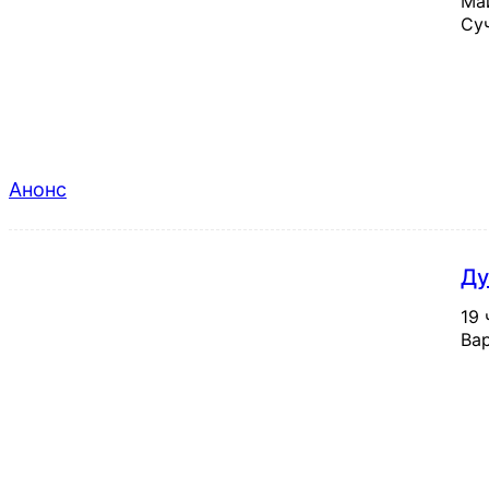
Май
Суч
Анонс
Ду
19 
Вар