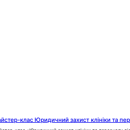
 Інфекційного контролю, затверджених Наказом № 6
Viber
WhatsApp
Статті на цю тему
йстер-клас Юридичний захист клініки та пе