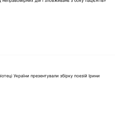
 неправомірних дій і зловживань з боку пацієнтів»
іотеці України презентували збірку поезій Ірини