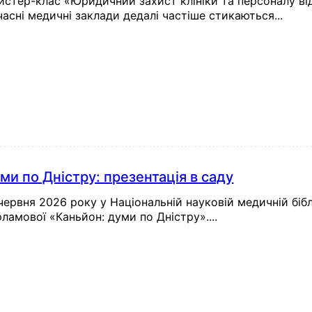
стер-клас «Юридичний захист клініки та персоналу від
асні медичні заклади дедалі частіше стикаються...
ми по Дністру: презентація в саду
червня 2026 року у Національній науковій медичній бібл
ламової «Каньйон: думи по Дністру»....