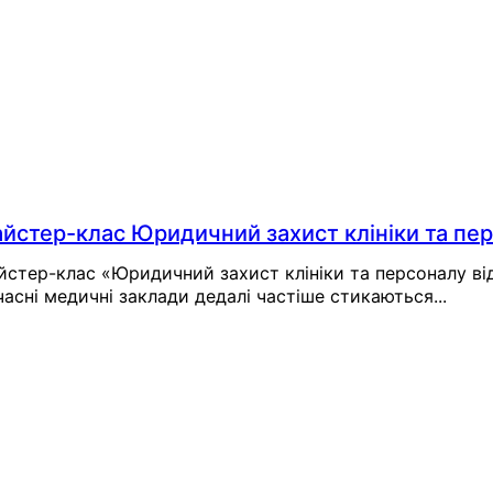
Viber
WhatsApp
Статті на цю тему
йстер-клас Юридичний захист клініки та пе
стер-клас «Юридичний захист клініки та персоналу від
асні медичні заклади дедалі частіше стикаються...