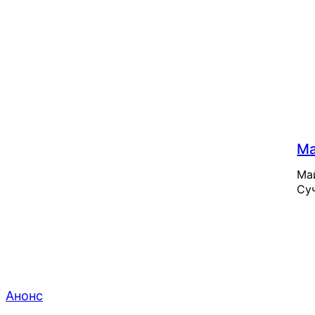
Поділіться з друзями
Facebook
Telegram
Ма
Май
Суч
Анонс