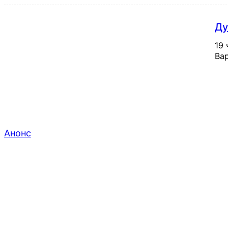
Ду
19 
Вар
Анонс
XXIV конференція медичних бібліотек