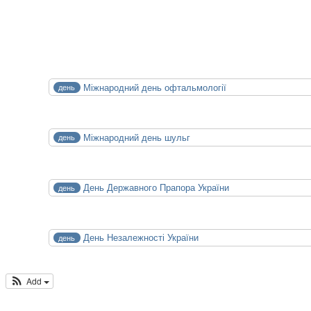
14.10.2026
15.10.2026
СЕР
Міжнародний день офтальмології
день
8
Сб
СЕР
Міжнародний день шульг
день
13
Чт
СЕР
День Державного Прапора України
день
23
Нд
СЕР
День Незалежності України
день
24
Пн
Add
Календар м