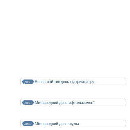
Майбутні Події
XXIV конференція медичних бібліотек
14.10.2026
15.10.2026
Календар Медицини
СЕР
Всесвітній тиждень підтримки гру...
день
1
Сб
СЕР
Міжнародний день офтальмології
день
8
Сб
СЕР
Міжнародний день шульг
день
13