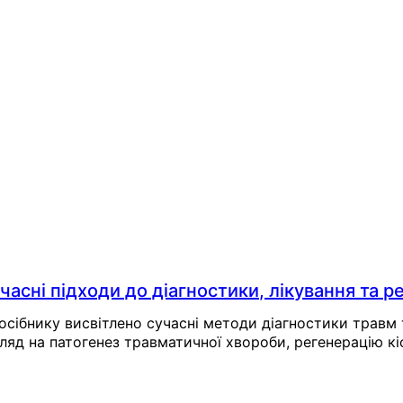
Viber
WhatsApp
Статті на цю тему
часні підходи до діагностики, лікування та реа
посібнику висвітлено сучасні методи діагностики трав
ляд на патогенез травматичної хвороби, регенерацію кіс