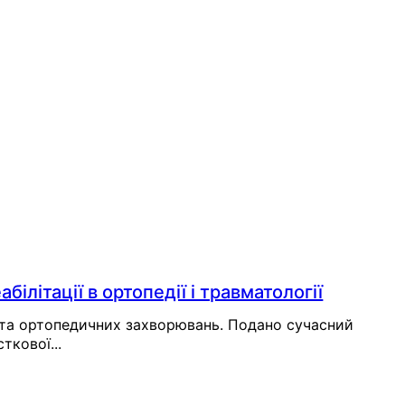
білітації в ортопедії і травматології
м та ортопедичних захворювань. Подано сучасний
ткової...