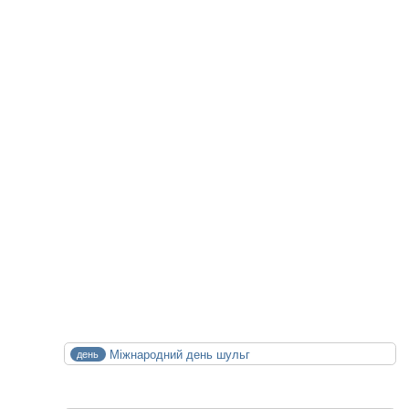
Facebook
Telegram
Viber
WhatsApp
Статті на цю тему
Майбутні Події
XXIV конференція медичних бібліотек
14.10.2026
15.10.2026
Календар Медицини
СЕР
Міжнародний день шульг
день
13
Чт