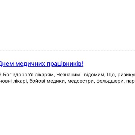
Днем медичних працівників!
й Бог здоров’я лікарям, Незнаним і відомим, Що, ризик
овні лікарі, бойові медики, медсестри, фельдшери, пар