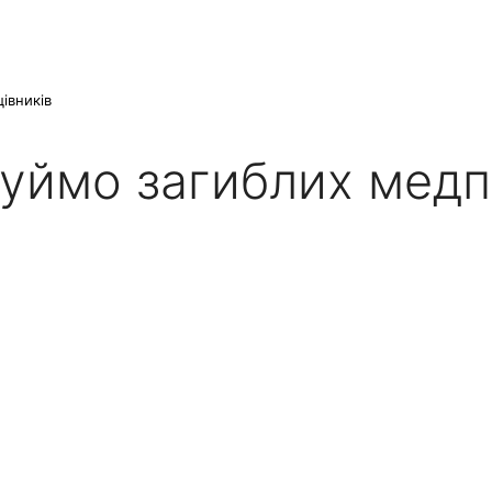
івників
ануймо загиблих медп