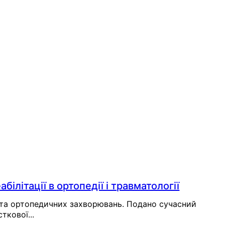
 найцінніше — власне життя. Пам’ять про
нальної ідентичності.
лих медичних працівників, спогади про них;
білітації в ортопедії і травматології
м та ортопедичних захворювань. Подано сучасний
ткової...