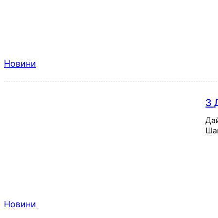
Новини
З 
Да
Шан
Новини