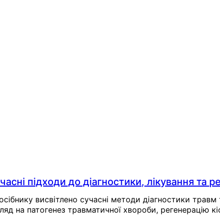
е більшість відступала. Багато хто з них віддали
 культурного коду вдячності, частина нашої націо
лонтерів допомогти знайти й описати історії загиб
через соцмережі.
живе у кожному врятованому житті!
Viber
WhatsApp
Статті на цю тему
часні підходи до діагностики, лікування та реа
посібнику висвітлено сучасні методи діагностики трав
ляд на патогенез травматичної хвороби, регенерацію кіс