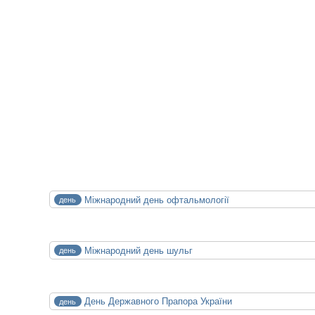
XXIV конференція медичних бібліотек
14.10.2026
15.10.2026
СЕР
Міжнародний день офтальмології
день
8
Сб
СЕР
Міжнародний день шульг
день
13
Чт
СЕР
День Державного Прапора України
день
23