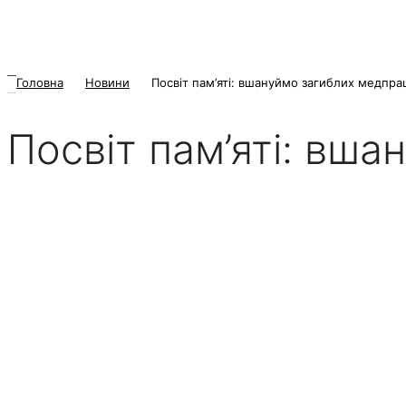
Головна
Новини
Посвіт пам’яті: вшануймо загиблих медпрац
Посвіт пам’яті: вш
17 Липня 2025