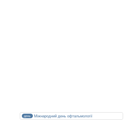
Facebook
Telegram
Viber
WhatsApp
Статті на цю тему
Майбутні Події
XXIV конференція медичних бібліотек
14.10.2026
15.10.2026
Календар Медицини
СЕР
Міжнародний день офтальмології
день
8
Сб