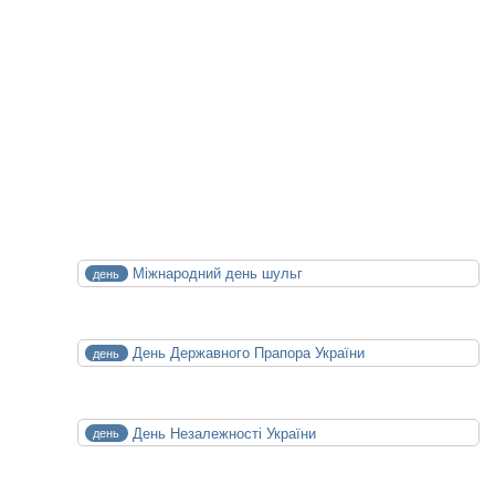
Майбутні Події
XXIV конференція медичних бібліотек
14.10.2026
15.10.2026
Календар Медицини
СЕР
Міжнародний день шульг
день
13
Чт
СЕР
День Державного Прапора України
день
23
Нд
СЕР
День Незалежності України
день
24
Пн