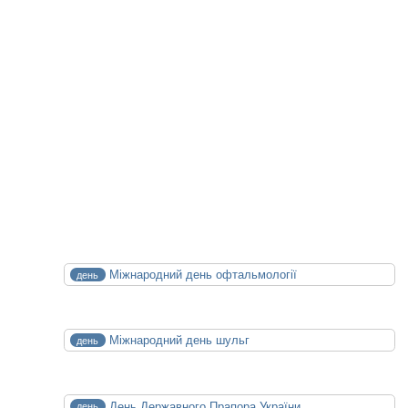
Статті на цю тему
Майбутні Події
XXIV конференція медичних бібліотек
14.10.2026
15.10.2026
Календар Медицини
СЕР
Міжнародний день офтальмології
день
8
Сб
СЕР
Міжнародний день шульг
день
13
Чт
СЕР
День Державного Прапора України
день