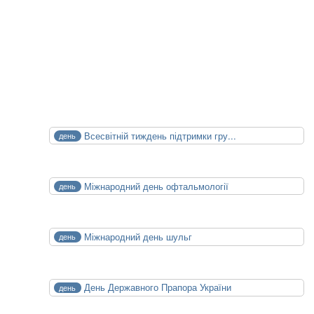
XXIV конференція медичних бібліотек
14.10.2026
15.10.2026
Календар Медицини
СЕР
Всесвітній тиждень підтримки гру...
день
1
Сб
СЕР
Міжнародний день офтальмології
день
8
Сб
СЕР
Міжнародний день шульг
день
13
Чт
СЕР
День Державного Прапора України
день
23
Нд