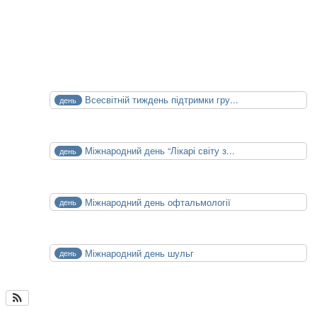
14.10.2026
15.10.2026
Календар Медицини
СЕР
Всесвітній тиждень підтримки гру...
день
1
Сб
СЕР
Міжнародний день “Лікарі світу з...
день
6
Чт
СЕР
Міжнародний день офтальмології
день
8
Сб
СЕР
Міжнародний день шульг
день
13
Чт
Календар медицини