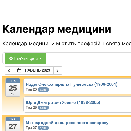
Календар медицини
Календар медицини містить професійні свята меди
Пам'ятні дати
ТРАВЕНЬ 2023
ТРА
Надія Олександрівна Пучківська (1908-2001)
25
Тра 25
день
Чт
Юрій Дмитрович Усенко (1938-2005)
Тра 25
день
ТРА
Міжнародний день розсіяного склерозу
27
Тра 27
день