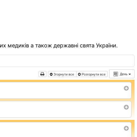
их медиків а також державні свята України.
День
Згорнути все
Розгорнути все