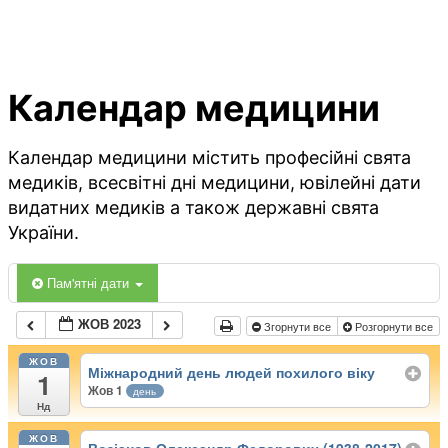
Календар медицини
Календар медицини містить професійні свята
медиків, всесвітні дні медицини, ювілейні дати
видатних медиків а також державні свята
України.
Пам'ятні дати
ЖОВ 2023
Згорнути все
Розгорнути все
ЖОВ
Міжнародний день людей похилого віку
1
Жов 1
день
Нд
ЖОВ