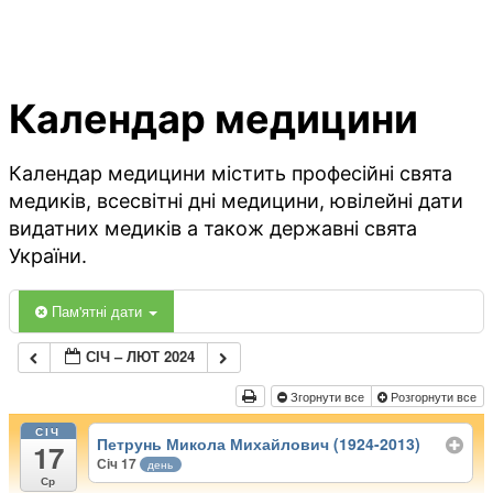
Календар медицини
Календар медицини містить професійні свята
медиків, всесвітні дні медицини, ювілейні дати
видатних медиків а також державні свята
України.
Пам'ятні дати
СІЧ – ЛЮТ 2024
Згорнути все
Розгорнути все
СІЧ
Петрунь Микола Михайлович (1924-2013)
17
Січ 17
день
Ср