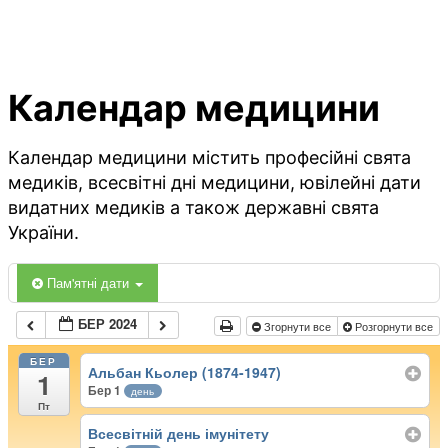
Календар медицини
Календар медицини містить професійні свята
медиків, всесвітні дні медицини, ювілейні дати
видатних медиків а також державні свята
України.
Пам'ятні дати
БЕР 2024
Згорнути все
Розгорнути все
БЕР
Альбан Кьолер (1874-1947)
1
Бер 1
день
Пт
Всесвітній день імунітету