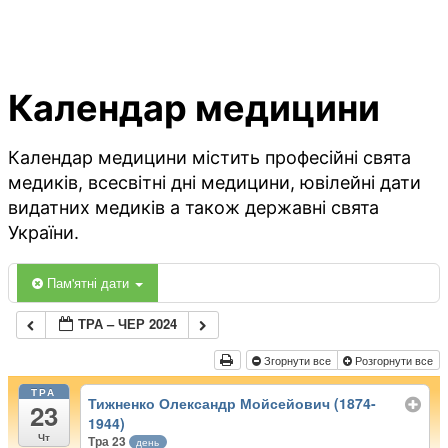
Календар медицини
Календар медицини містить професійні свята
медиків, всесвітні дні медицини, ювілейні дати
видатних медиків а також державні свята
України.
Пам'ятні дати
ТРА – ЧЕР 2024
Згорнути все
Розгорнути все
ТРА
Тижненко Олександр Мойсейович (1874-
23
1944)
Чт
Тра 23
день