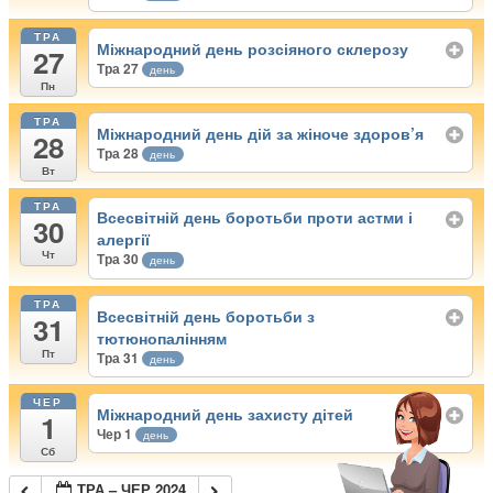
ТРА
Міжнародний день розсіяного склерозу
27
Тра 27
день
Пн
ТРА
Міжнародний день дій за жіноче здоров’я
28
Тра 28
день
Вт
ТРА
Всесвітній день боротьби проти астми і
30
алергії
Чт
Тра 30
день
ТРА
Всесвітній день боротьби з
31
тютюнопалінням
Пт
Тра 31
день
ЧЕР
Міжнародний день захисту дітей
1
Чер 1
день
Сб
ТРА – ЧЕР 2024