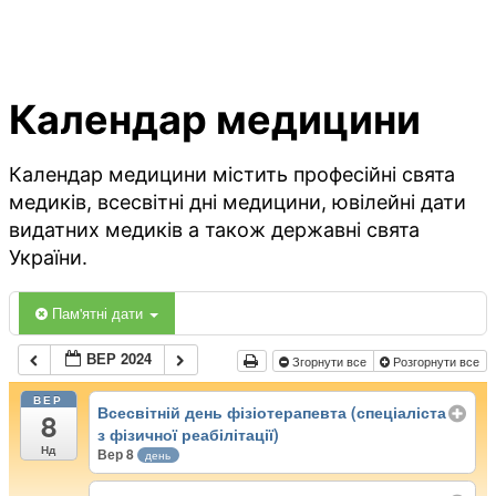
Календар медицини
Календар медицини містить професійні свята
медиків, всесвітні дні медицини, ювілейні дати
видатних медиків а також державні свята
України.
Пам'ятні дати
ВЕР 2024
Згорнути все
Розгорнути все
ВЕР
Всесвітній день фізіотерапевта (спеціаліста
8
з фізичної реабілітації)
Нд
Вер 8
день