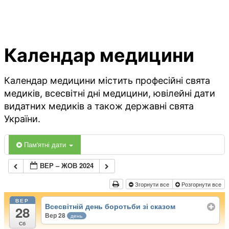
Календар медицини
Календар медицини містить професійні свята
медиків, всесвітні дні медицини, ювілейні дати
видатних медиків а також державні свята
України.
Пам'ятні дати
ВЕР – ЖОВ 2024
Згорнути все
Розгорнути все
ВЕР
Всесвітній день боротьби зі сказом
28
Вер 28
день
Сб