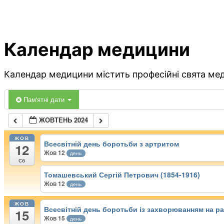
Календар медицини
Календар медицини містить професійні свята меди
Пам'ятні дати
ЖОВТЕНЬ 2024
ЖОВ
Всесвітній день боротьби з артритом
12
Жов 12
день
Сб
Томашевський Сергій Петрович (1854-1916)
Жов 12
день
ЖОВ
Всесвітній день боротьби із захворюванням на ра
15
Жов 15
день