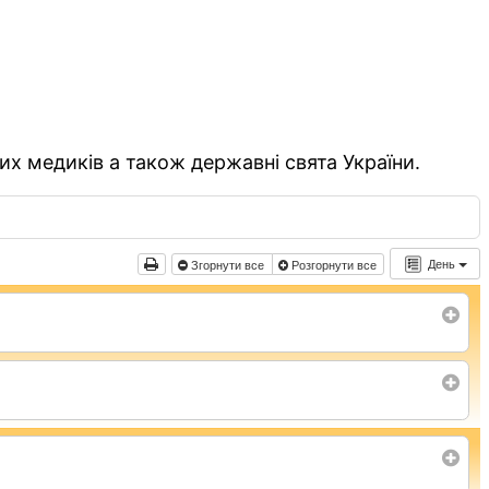
их медиків а також державні свята України.
День
Згорнути все
Розгорнути все