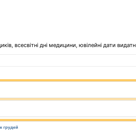
ків, всесвітні дні медицини, ювілейні дати видатн
к грудей