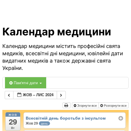
Календар медицини
Календар медицини містить професійні свята
медиків, всесвітні дні медицини, ювілейні дати
видатних медиків а також державні свята
України.
Пам'ятні дати
ЖОВ – ЛИС 2024
Згорнути все
Розгорнути все
ЖОВ
Всесвітній день боротьби з інсультом
29
Жов 29
день
Вт