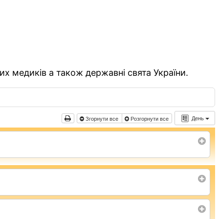
их медиків а також державні свята України.
День
Згорнути все
Розгорнути все