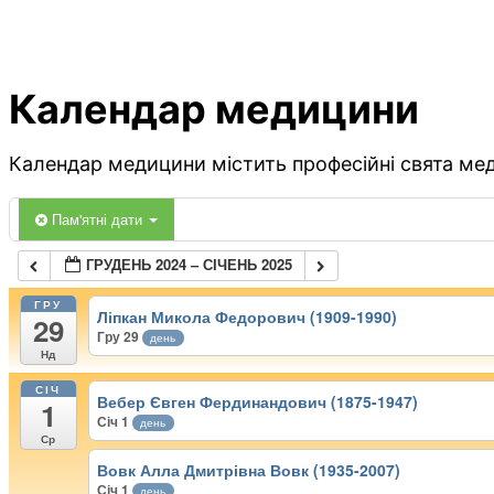
Календар медицини
Календар медицини містить професійні свята меди
Пам'ятні дати
ГРУДЕНЬ 2024 – СІЧЕНЬ 2025
ГРУ
Ліпкан Микола Федорович (1909-1990)
29
Гру 29
день
Нд
СІЧ
Вебер Євген Фердинандович (1875-1947)
1
Січ 1
день
Ср
Вовк Алла Дмитрівна Вовк (1935-2007)
Січ 1
день