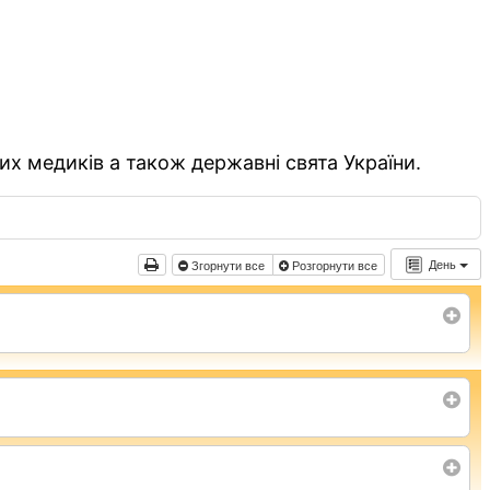
их медиків а також державні свята України.
День
Згорнути все
Розгорнути все