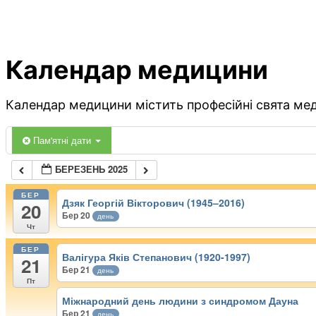
Календар медицини
Календар медицини містить професійні свята меди
Пам'ятні дати
БЕРЕЗЕНЬ 2025
БЕР
Дзяк Георгій Вікторович (1945–2016)
20
Бер 20
день
Чт
БЕР
Валігура Яків Степанович (1920-1997)
21
Бер 21
день
Пт
Міжнародний день людини з синдромом Дауна
Бер 21
день