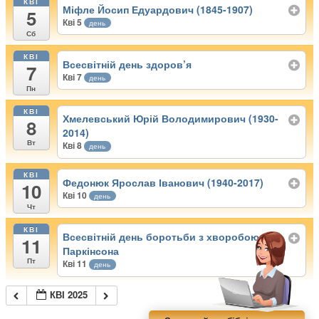
КВІ
Міфле Йосип Едуардович (1845-1907)
5
Кві 5
день
Сб
КВІ
Всесвітній день здоров’я
7
Кві 7
день
Пн
КВІ
Хмелевський Юрій Володимирович (1930-
8
2014)
Вт
Кві 8
день
КВІ
Федонюк Ярослав Іванович (1940-2017)
10
Кві 10
день
Чт
КВІ
Всесвітній день боротьби з хворобою
11
Паркінсона
Пт
Кві 11
день
КВІ 2025