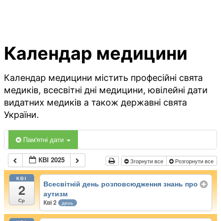
Календар медицини
Календар медицини містить професійні свята
медиків, всесвітні дні медицини, ювілейні дати
видатних медиків а також державні свята
України.
Пам'ятні дати
КВІ 2025
Згорнути все
Розгорнути все
КВІ
Всесвітній день розповсюдження знань про
2
аутизм
Ср
Кві 2
день