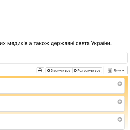
их медиків а також державні свята України.
День
Згорнути все
Розгорнути все