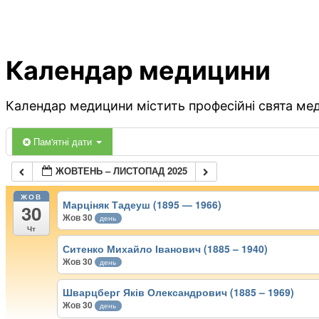
Календар медицини
Календар медицини містить професійні свята меди
Пам'ятні дати
ЖОВТЕНЬ – ЛИСТОПАД 2025
ЖОВ
Марціняк Тадеуш (1895 — 1966)
30
Жов 30
день
Чт
Ситенко Михайло Іванович (1885 – 1940)
Жов 30
день
Шварцберг Яків Олександрович (1885 – 1969)
Жов 30
день