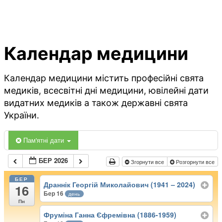
Календар медицини
Календар медицини містить професійні свята
медиків, всесвітні дні медицини, ювілейні дати
видатних медиків а також державні свята
України.
Пам'ятні дати
БЕР 2026
Згорнути все
Розгорнути все
БЕР
Драннік Георгій Миколайович (1941 – 2024)
16
Бер 16
день
Пн
Фруміна Ганна Єфремівна (1886-1959)