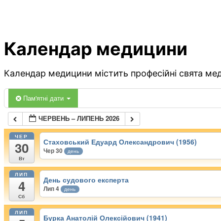
Календар медицини
Календар медицини містить професійні свята меди
Пам'ятні дати
ЧЕРВЕНЬ – ЛИПЕНЬ 2026
ЧЕР
Стаховський Едуард Олександрович (1956)
30
Чер 30
день
Вт
ЛИП
День судового експерта
4
Лип 4
день
Сб
ЛИП
Бурка Анатолій Олексійович (1941)