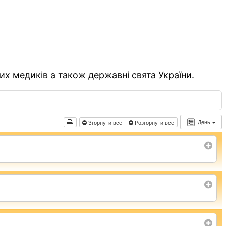
их медиків а також державні свята України.
День
Згорнути все
Розгорнути все