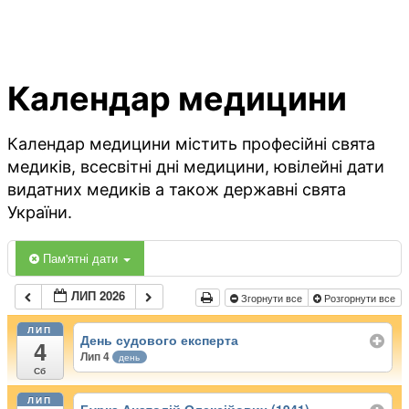
Календар медицини
Календар медицини містить професійні свята
медиків, всесвітні дні медицини, ювілейні дати
видатних медиків а також державні свята
України.
Пам'ятні дати
ЛИП 2026
Згорнути все
Розгорнути все
ЛИП
День судового експерта
4
Лип 4
день
Сб
ЛИП