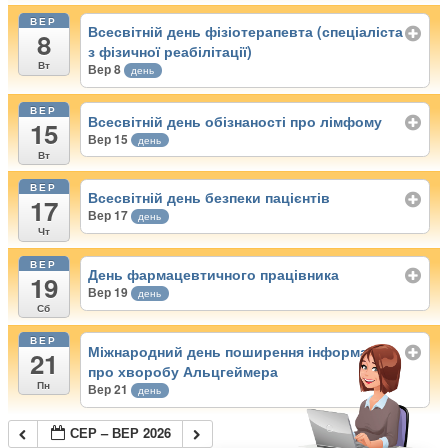
ВЕР
Всесвітній день фізіотерапевта (спеціаліста
8
з фізичної реабілітації)
Вт
Вер 8
день
ВЕР
Всесвітній день обізнаності про лімфому
15
Вер 15
день
Вт
ВЕР
Всесвітній день безпеки пацієнтів
17
Вер 17
день
Чт
ВЕР
День фармацевтичного працівника
19
Вер 19
день
Сб
ВЕР
Міжнародний день поширення інформації
21
про хворобу Альцгеймера
Пн
Вер 21
день
СЕР – ВЕР 2026