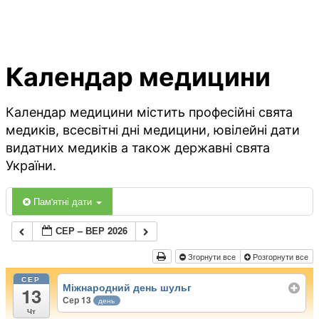
Календар медицини
Календар медицини містить професійні свята
медиків, всесвітні дні медицини, ювілейні дати
видатних медиків а також державні свята
України.
Пам'ятні дати
СЕР – ВЕР 2026
Згорнути все
Розгорнути все
СЕР
Міжнародний день шульг
13
Сер 13
день
Чт