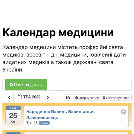
Календар медицини
Календар медицини містить професійні свята
медиків, всесвітні дні медицини, ювілейні дати
видатних медиків а також державні свята
України.
Пам'ятні дати
ТРА 2022
Згорнути все
Розгорнути все
ТРА
Народився Василь Васильович
25
Лазоришинець
Ср
Тра 25
день