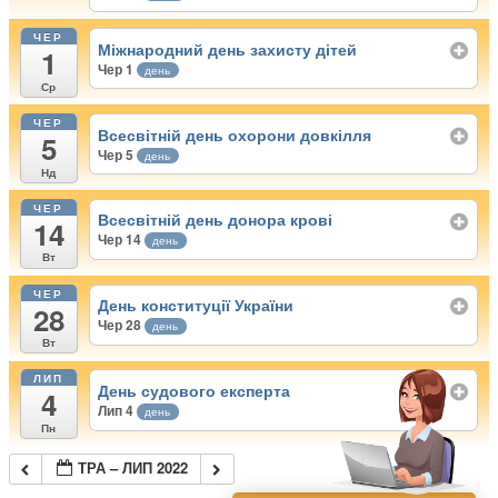
ЧЕР
Міжнародний день захисту дітей
1
Чер 1
день
Ср
ЧЕР
Всесвітній день охорони довкілля
5
Чер 5
день
Нд
ЧЕР
Всесвітній день донора крові
14
Чер 14
день
Вт
ЧЕР
День конституції України
28
Чер 28
день
Вт
ЛИП
День судового експерта
4
Лип 4
день
Пн
ТРА – ЛИП 2022