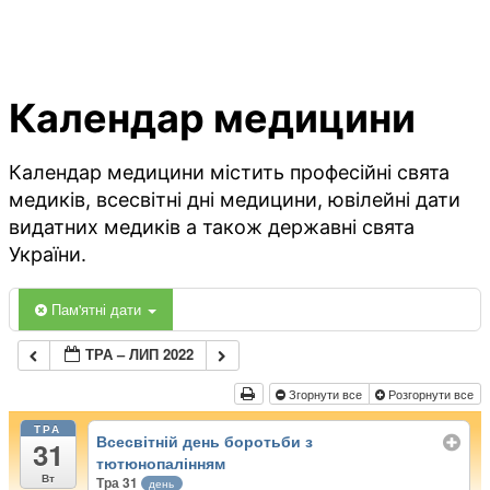
Календар медицини
Календар медицини містить професійні свята
медиків, всесвітні дні медицини, ювілейні дати
видатних медиків а також державні свята
України.
Пам'ятні дати
ТРА – ЛИП 2022
Згорнути все
Розгорнути все
ТРА
Всесвітній день боротьби з
31
тютюнопалінням
Вт
Тра 31
день