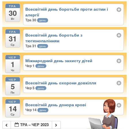
ТРА
Всесвітній день боротьби проти астми і
30
алергії
Вт
Тра 30
день
ТРА
Всесвітній день боротьби з
31
тютюнопалінням
Ср
Тра 31
день
ЧЕР
Міжнародний день захисту дітей
1
Чер 1
день
Чт
ЧЕР
Всесвітній день охорони довкілля
5
Чер 5
день
Пн
ЧЕР
Всесвітній день донора крові
14
Чер 14
день
Ср
ТРА – ЧЕР 2023