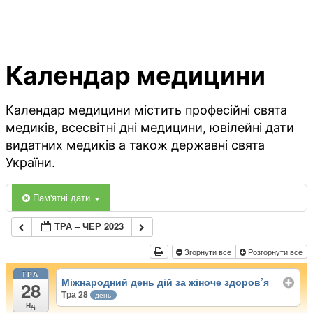
Календар медицини
Календар медицини містить професійні свята
медиків, всесвітні дні медицини, ювілейні дати
видатних медиків а також державні свята
України.
Пам'ятні дати
ТРА – ЧЕР 2023
Згорнути все
Розгорнути все
ТРА
Міжнародний день дій за жіноче здоров’я
28
Тра 28
день
Нд