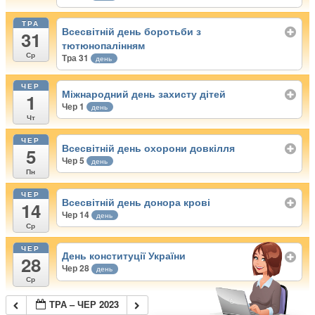
ТРА
Всесвітній день боротьби з
31
тютюнопалінням
Ср
Тра 31
день
ЧЕР
Міжнародний день захисту дітей
1
Чер 1
день
Чт
ЧЕР
Всесвітній день охорони довкілля
5
Чер 5
день
Пн
ЧЕР
Всесвітній день донора крові
14
Чер 14
день
Ср
ЧЕР
День конституції України
28
Чер 28
день
Ср
ТРА – ЧЕР 2023