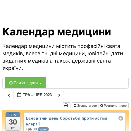
Календар медицини
Календар медицини містить професійні свята
медиків, всесвітні дні медицини, ювілейні дати
видатних медиків а також державні свята
України.
Пам'ятні дати
ТРА – ЧЕР 2023
Згорнути все
Розгорнути все
ТРА
Всесвітній день боротьби проти астми і
30
алергії
Вт
Тра 30
день