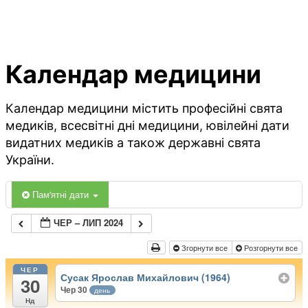
Календар медицини
Календар медицини містить професійні свята
медиків, всесвітні дні медицини, ювілейні дати
видатних медиків а також державні свята
України.
Пам'ятні дати
ЧЕР – ЛИП 2024
Згорнути все
Розгорнути все
ЧЕР
Сусак Ярослав Михайлович (1964)
30
Чер 30
день
Нд