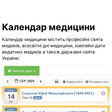
Календар медицини
Календар медицини містить професійні свята
медиків, всесвітні дні медицини, ювілейні дати
видатних медиків а також державні свята
України.
Пам'ятні дати
СЕР 2024
Згорнути все
Розгорнути все
СЕР
Соколов Юрій Миколайович (1944-2021)
14
Сер 14
день
Ср
СЕР