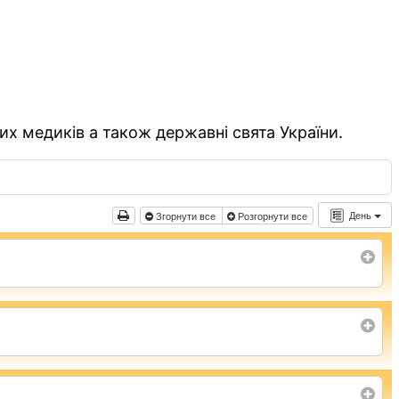
их медиків а також державні свята України.
День
Згорнути все
Розгорнути все