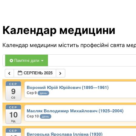
Календар медицини
Календар медицини містить професійні свята меди
Пам'ятні дати
СЕРПЕНЬ 2025
СЕР
Вороний Юрій Юрійович (1895—1961)
9
Сер 9
день
Сб
СЕР
Масляк Володимир Михайлович (1925–2004)
10
Сер 10
день
Нд
СЕР
Виговська Ярослава Іллівна (1930)