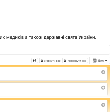
их медиків а також державні свята України.
День
Згорнути все
Розгорнути все