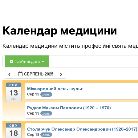
Календар медицини
Календар медицини містить професійні свята меди
Пам'ятні дати
СЕРПЕНЬ 2025
СЕР
Міжнародний день шульг
13
Сер 13
день
Ср
Рудюк Максим Павлович (1920 – 1970)
Сер 13
день
СЕР
Столярчук Олександр Олександрович (1920–2017)
18
Сер 18
день