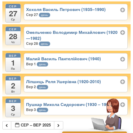
СЕР
Хохоля Василь Петрович (1935–1990)
27
Сер 27
день
Ср
СЕР
Омельченко Володимир Михайлович (1920
28
—1982)
Чт
Сер 28
день
ВЕР
Малий Василь Пантелійович (1940)
1
Вер 1
день
Пн
ВЕР
Ліпшиць Реля Ушерівна (1920-2010)
2
Вер 2
день
Вт
ВЕР
Пушкар Микола Сидорович (1930 – 1995)
3
Вер 3
день
Ср
СЕР – ВЕР 2025