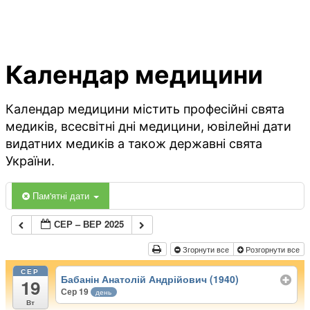
Календар медицини
Календар медицини містить професійні свята
медиків, всесвітні дні медицини, ювілейні дати
видатних медиків а також державні свята
України.
Пам'ятні дати
СЕР – ВЕР 2025
Згорнути все
Розгорнути все
СЕР
Бабанін Анатолій Андрійович (1940)
19
Сер 19
день
Вт