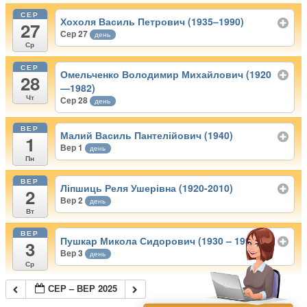
СЕР
Хохоля Василь Петрович (1935–1990)
27
Сер 27
день
Ср
СЕР
Омельченко Володимир Михайлович (1920
28
—1982)
Чт
Сер 28
день
ВЕР
Малий Василь Пантелійович (1940)
1
Вер 1
день
Пн
ВЕР
Ліпшиць Реля Ушерівна (1920-2010)
2
Вер 2
день
Вт
ВЕР
Пушкар Микола Сидорович (1930 – 1995)
3
Вер 3
день
Ср
СЕР – ВЕР 2025