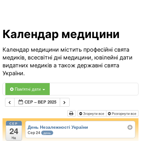
Календар медицини
Календар медицини містить професійні свята
медиків, всесвітні дні медицини, ювілейні дати
видатних медиків а також державні свята
України.
Пам'ятні дати
СЕР – ВЕР 2025
Згорнути все
Розгорнути все
СЕР
День Незалежності України
24
Сер 24
день
Нд