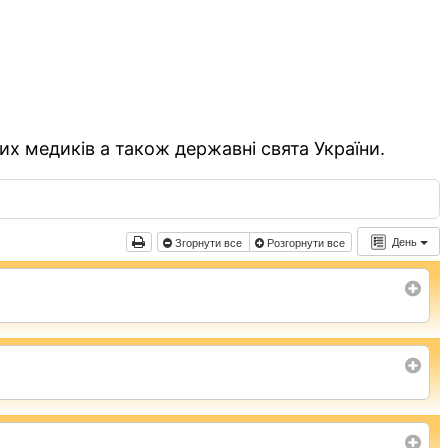
их медиків а також державні свята України.
День
Згорнути все
Розгорнути все