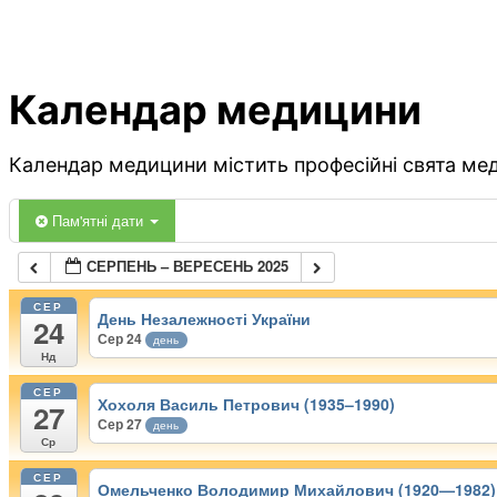
Календар медицини
Календар медицини містить професійні свята меди
Пам'ятні дати
СЕРПЕНЬ – ВЕРЕСЕНЬ 2025
СЕР
День Незалежності України
24
Сер 24
день
Нд
СЕР
Хохоля Василь Петрович (1935–1990)
27
Сер 27
день
Ср
СЕР
Омельченко Володимир Михайлович (1920—1982)