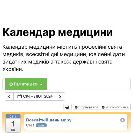
Календар медицини
Календар медицини містить професійні свята
медиків, всесвітні дні медицини, ювілейні дати
видатних медиків а також державні свята
України.
Пам'ятні дати
СІЧ – ЛЮТ 2024
Згорнути все
Розгорнути все
СІЧ
Всесвітній день миру
1
Січ 1
день
Пн