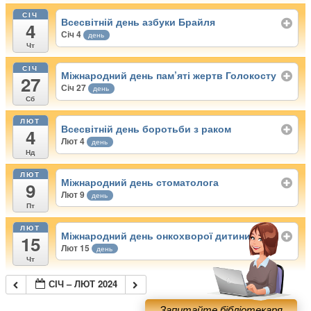
СІЧ
Всесвітній день азбуки Брайля
4
Січ 4
день
Чт
СІЧ
Міжнародний день пам’яті жертв Голокосту
27
Січ 27
день
Сб
ЛЮТ
Всесвітній день боротьби з раком
4
Лют 4
день
Нд
ЛЮТ
Міжнародний день стоматолога
9
Лют 9
день
Пт
ЛЮТ
Міжнародний день онкохворої дитини
15
Лют 15
день
Чт
СІЧ – ЛЮТ 2024