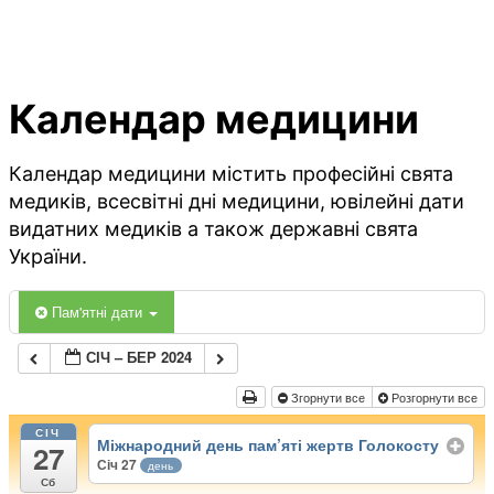
Календар медицини
Календар медицини містить професійні свята
медиків, всесвітні дні медицини, ювілейні дати
видатних медиків а також державні свята
України.
Пам'ятні дати
СІЧ – БЕР 2024
Згорнути все
Розгорнути все
СІЧ
Міжнародний день пам’яті жертв Голокосту
27
Січ 27
день
Сб