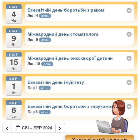
ЛЮТ
Всесвітній день боротьби з раком
4
Лют 4
день
Нд
ЛЮТ
Міжнародний день стоматолога
9
Лют 9
день
Пт
ЛЮТ
Міжнародний день онкохворої дитини
15
Лют 15
день
Чт
БЕР
Всесвітній день імунітету
1
Бер 1
день
Пт
БЕР
Всесвітній день боротьби з глаукомою
6
Бер 6
день
Ср
СІЧ – БЕР 2024