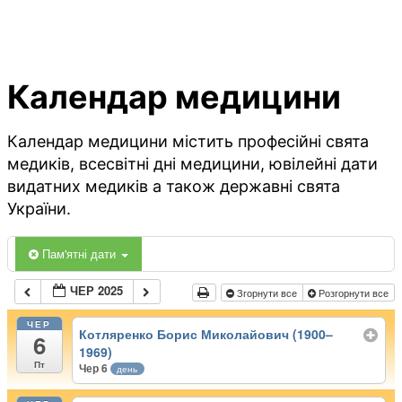
Календар медицини
Календар медицини містить професійні свята
медиків, всесвітні дні медицини, ювілейні дати
видатних медиків а також державні свята
України.
Пам'ятні дати
ЧЕР 2025
Згорнути все
Розгорнути все
ЧЕР
Котляренко Борис Миколайович (1900–
6
1969)
Пт
Чер 6
день